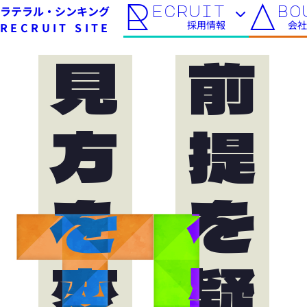
R
A
ecruit
bo
ラテラル・シンキング
採用情報
会社
RECRUIT SITE
見方を変えろ。
前提を疑え、